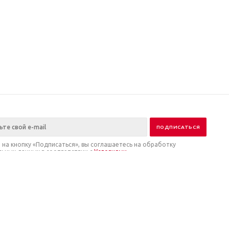
на кнопку «Подписаться», вы соглашаетесь на обработку
ьных данных в соответствии с
Условиями
.
ия
нии
ы