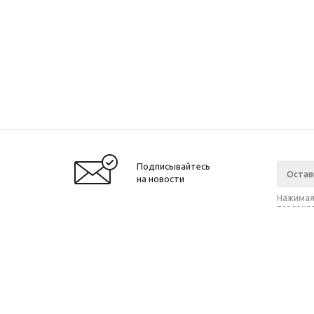
Подписывайтесь
на новости
Нажимая 
персонал
2021 © SIWEIDA, 2017
Компан
О компа
Новости
Магазин