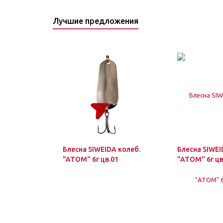
Лучшие предложения
Блесна SIWEIDA колеб.
Блесна SIWEI
"ATOM" 6г цв.01
"ATOM" 6г цв