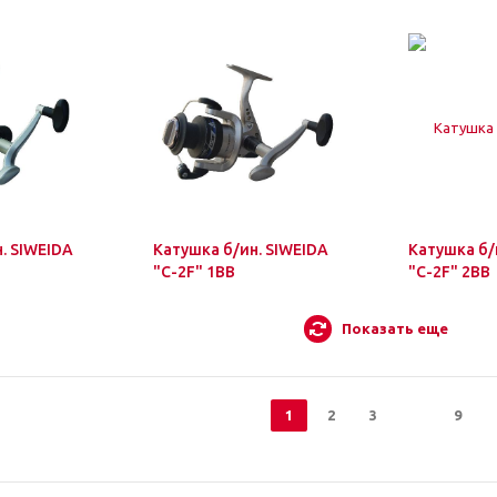
. SIWEIDA
Катушка б/ин. SIWEIDA
Катушка б/
"C-2F" 1BB
"C-2F" 2BB
Показать еще
1
2
3
9