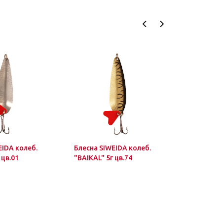
EIDA колеб.
Блесна SIWEIDA колеб.
Блесна SI
 цв.01
"BAIKAL" 5г цв.74
"BAIKAL" 