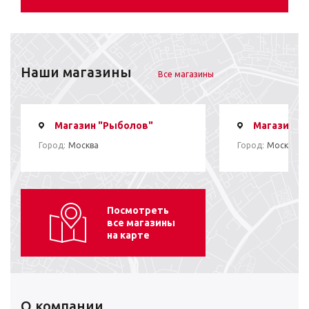
Наши магазины
Все магазины
Магазин "Рыболов"
Магазин "
Город:
Москва
Город:
Москва
Посмотреть
все магазины
на карте
О компании