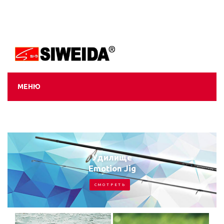
МЕНЮ
Удилище
Emotion Jig
С М О Т Р Е Т Ь