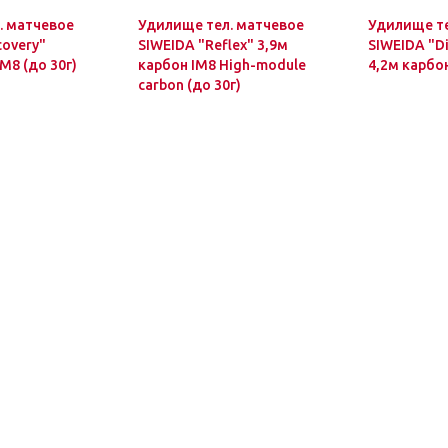
. матчевое
Удилище тел. матчевое
Удилище те
covery"
SIWEIDA "Reflex" 3,9м
SIWEIDA "Di
M8 (до 30г)
карбон IM8 High-module
4,2м карбон
carbon (до 30г)