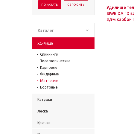
Удилище тел
SIWEIDA "Dis
3,9м карбон I
Каталог
Удилища
Спиннинги
Телескопические
Карповые
Фидерные
Матчевые
Бортовые
Катушки
Леска
Крючки