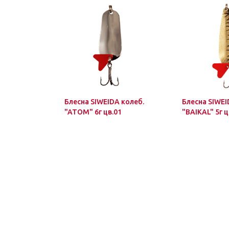
Блесна SIWEIDA колеб.
Блесна SIWEI
"ATOM" 6г цв.01
"BAIKAL" 5г ц