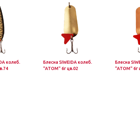
DA колеб.
Блесна SIWEIDA колеб.
Блесна SIW
в.74
"ATOM" 6г цв.02
"ATOM" 6г 