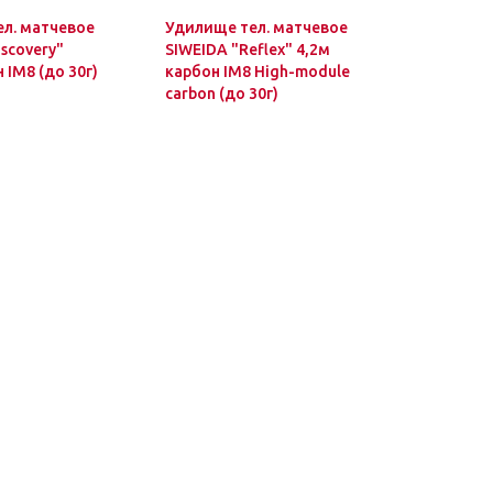
л. матчевое
Удилище тел. матчевое
scovery"
SIWEIDA "Reflex" 4,2м
 IM8 (до 30г)
карбон IM8 High-module
carbon (до 30г)