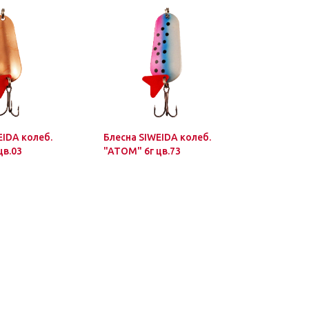
EIDA колеб.
Блесна SIWEIDA колеб.
Блесна SI
цв.03
"ATOM" 6г цв.73
"ATOM" 6г