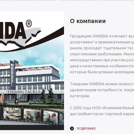
О компании
Продукцию SIWEIDA отличают выс
ассортимент и привлекательная це
рынок, проходит тщательное тес
спортсменами-рыболовами. Многи
непосредственно при участии росс
цена и качественные особенности
которые были успешно воплощены
Товарами SIWEIDA можно полност
удовлетворив потребности покуп
категории.
С 2002 года ООО «Компания Белы
дистрибьютором торговой марки 
ПОДРОБНЕЕ