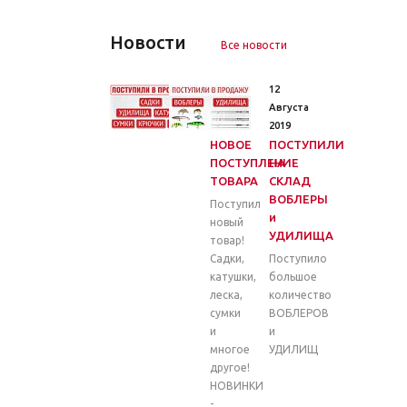
Новости
Все новости
26
12
Марта
Августа
2020
2019
НОВОЕ
ПОСТУПИЛИ
ПОСТУПЛЕНИЕ
НА
ТОВАРА
СКЛАД
ВОБЛЕРЫ
Поступил
и
новый
УДИЛИЩА
товар!
Садки,
Поступило
катушки,
большое
леска,
количество
сумки
ВОБЛЕРОВ
и
и
многое
УДИЛИЩ
другое!
НОВИНКИ
-