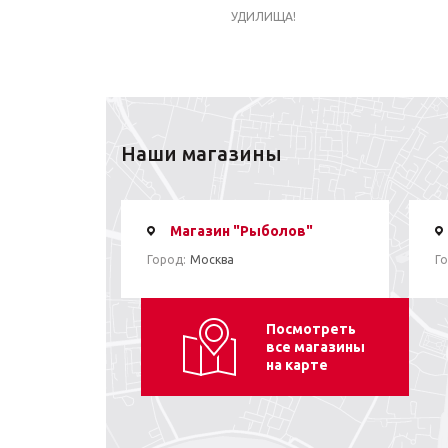
УДИЛИЩА!
Наши магазины
Магазин "Рыболов"
Город:
Москва
Го
Посмотреть
все магазины
на карте