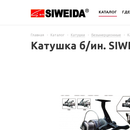
КАТАЛОГ
ГДЕ
Главная
-
Каталог
-
Катушки
-
Безынерционные
-
К
Катушка б/ин. SIWE