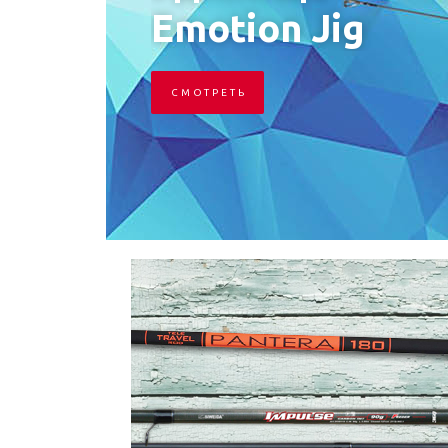
Emotion Jig
С М О Т Р Е Т Ь