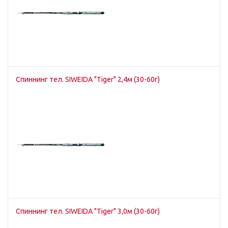
Спиннинг тел. SIWEIDA "Tiger" 2,4м (30-60г)
Спиннинг тел. SIWEIDA "Tiger" 3,0м (30-60г)