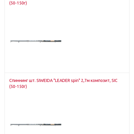
(50-150г)
Спиннинг шт. SIWEIDA "LEADER spin" 2,7м композит, SIC
(50-150г)