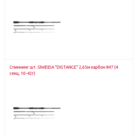
Спиннинг шт. SIWEIDA "DISTANCE" 2,65м карбон IM7 (4
секц, 10-42г)