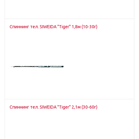
Спиннинг тел. SIWEIDA "Tiger" 1,8м (10-30г)
Спиннинг тел. SIWEIDA "Tiger" 2,1м (30-60г)