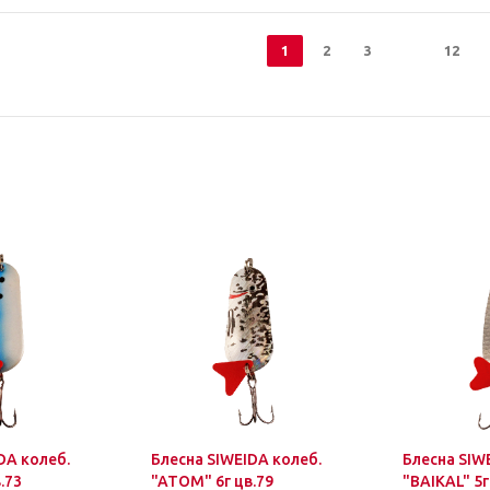
1
2
3
12
DA колеб.
Блесна SIWEIDA колеб.
Блесна SIW
.73
"ATOM" 6г цв.79
"BAIKAL" 5г