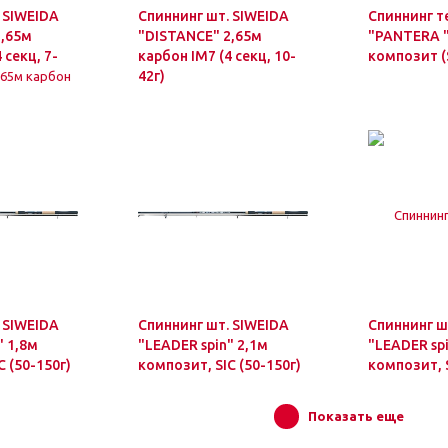
 SIWEIDA
Спиннинг шт. SIWEIDA
Спиннинг т
2,65м
"DISTANCE" 2,65м
"PANTERA "
 секц, 7-
карбон IM7 (4 секц, 10-
композит (S
42г)
 SIWEIDA
Спиннинг шт. SIWEIDA
Спиннинг ш
" 1,8м
"LEADER spin" 2,1м
"LEADER spi
C (50-150г)
композит, SIC (50-150г)
композит, S
Показать еще