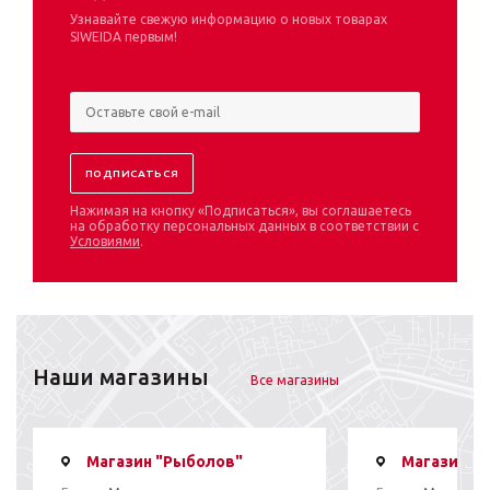
Узнавайте свежую информацию о новых товарах
SIWEIDA первым!
Нажимая на кнопку «Подписаться», вы соглашаетесь
на обработку персональных данных в соответствии с
Условиями
.
Наши магазины
Все магазины
Магазин "Рыболов"
Магазин "