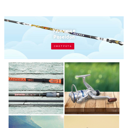
Удилище
Poseidon
С М О Т Р Е Т Ь