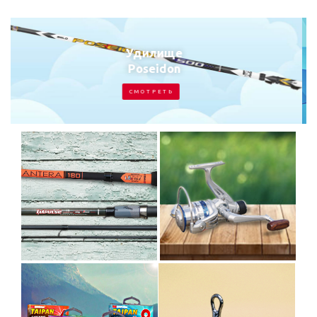
Удилище
Emotion Jig
С М О Т Р Е Т Ь