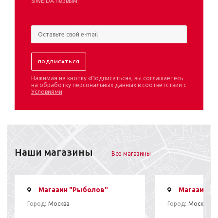
SIWEIDA первым!
Нажимая на кнопку «Подписаться», вы соглашаетесь
на обработку персональных данных в соответствии с
Условиями
.
Наши магазины
Все магазины
Магазин "Рыболов"
Магазин "
Город:
Москва
Город:
Москва