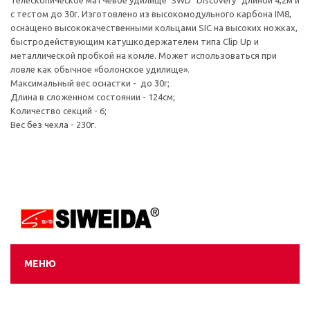
Телескопическое матчевое удилище SWD "Discovery" длиной 4,2м и
с тестом до 30г. Изготовлено из высокомодульного карбона IM8,
оcнащено высококачественными кольцами SIC на высоких ножках,
быстродействующим катушкодержателем типа Clip Up и
металлической пробкой на комле. Может использоваться при
ловле как обычное «болонское удилище».
Максимальный вес оснастки - до 30г;
Длина в сложенном состоянии - 124см;
Количество секций - 6;
Вес без чехла - 230г.
МЕНЮ