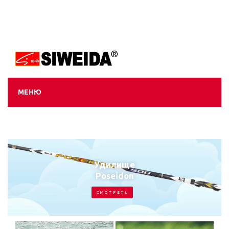
МЕНЮ
Удилище
Poseidon
С М О Т Р Е Т Ь