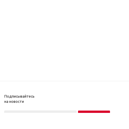
Подписывайтесь
на новости
Нажимая на кнопку «Подписаться», вы соглашаетесь на обработку