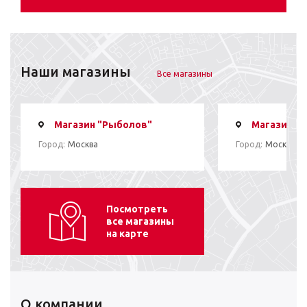
Наши магазины
Все магазины
Магазин "Рыболов"
Магазин "
Город:
Москва
Город:
Москва
Посмотреть
все магазины
на карте
О компании