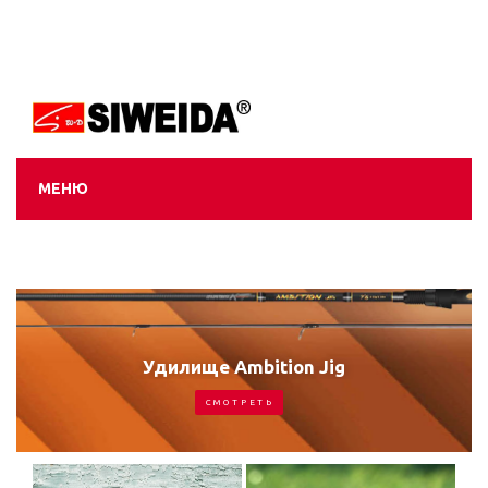
МЕНЮ
Удилище Ambition Jig
С М О Т Р Е Т Ь