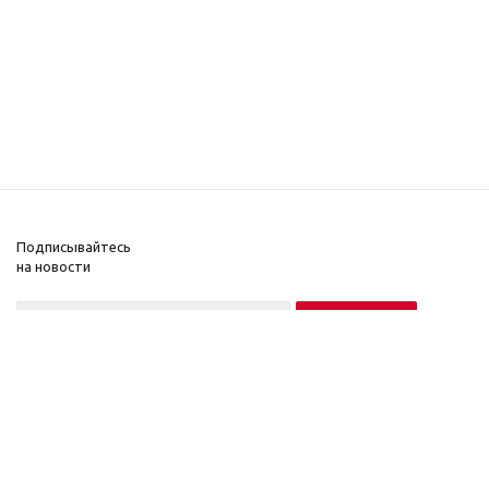
Подписывайтесь
на новости
Нажимая на кнопку «Подписаться», вы соглашаетесь на обработку
персональных данных в соответствии с
Условиями
.
2021 © SIWEIDA, 2017
Компания