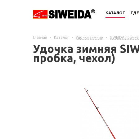
КАТАЛОГ
ГДЕ
Главная
-
Каталог
-
Удочки зимние
-
SIWEIDA прочие
Удочка зимняя SIWE
пробка, чехол)