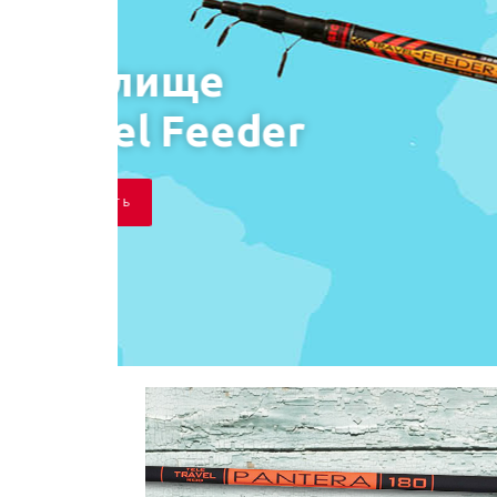
Удилище
Poseidon
С М О Т Р Е Т Ь