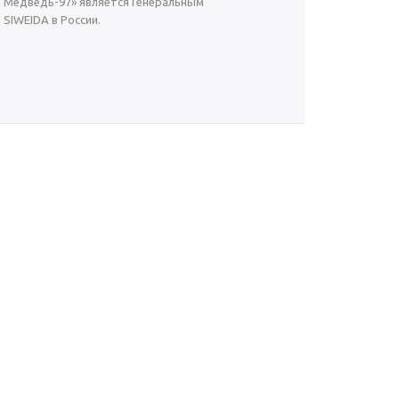
й Медведь-97» является Генеральным
SIWEIDA в России.