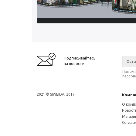
Подписывайтесь
на новости
Нажима
персон
2021 © SIWEIDA, 2017
Компа
О комп
Новост
Магази
Соглас