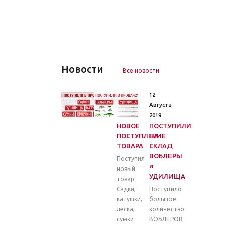
Новости
Все новости
26
12
Марта
Августа
2020
2019
НОВОЕ
ПОСТУПИЛИ
ПОСТУПЛЕНИЕ
НА
ТОВАРА
СКЛАД
ВОБЛЕРЫ
Поступил
и
новый
УДИЛИЩА
товар!
Садки,
Поступило
катушки,
большое
леска,
количество
сумки
ВОБЛЕРОВ