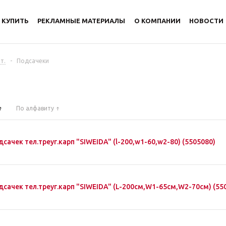
 КУПИТЬ
РЕКЛАМНЫЕ МАТЕРИАЛЫ
О КОМПАНИИ
НОВОСТИ
т.
-
Подсачеки
По алфавиту
сачек тел.треуг.карп "SIWEIDA" (l-200,w1-60,w2-80) (5505080)
дсачек тел.треуг.карп "SIWEIDA" (L-200см,W1-65см,W2-70см) (55