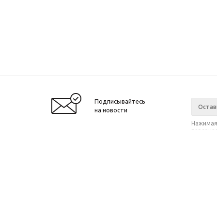
Подписывайтесь
на новости
Нажимая 
персонал
2021 © SIWEIDA, 2017
Компан
О компа
Новости
Магазин
Согласие