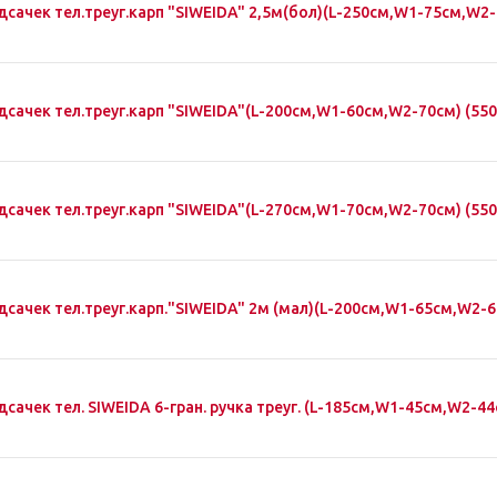
дсачек тел.треуг.карп "SIWEIDA" 2,5м(бол)(L-250см,W1-75см,W2
дсачек тел.треуг.карп "SIWEIDA"(L-200см,W1-60см,W2-70см) (550
дсачек тел.треуг.карп "SIWEIDA"(L-270см,W1-70см,W2-70см) (550
сачек тел.треуг.карп."SIWEIDA" 2м (мал)(L-200см,W1-65см,W2-60
сачек тел. SIWEIDA 6-гран. ручка треуг. (L-185см,W1-45см,W2-44