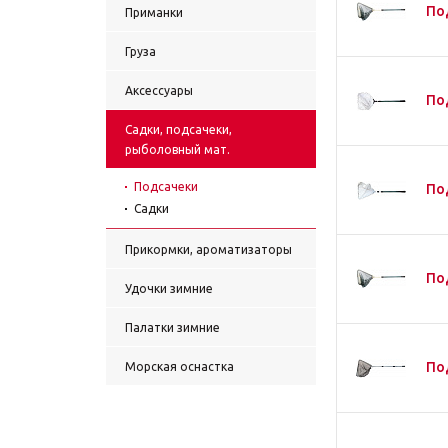
По
Приманки
Груза
Аксессуары
По
Садки, подсачеки,
рыболовный мат.
Подсачеки
По
Садки
Прикормки, ароматизаторы
Под
Удочки зимние
Палатки зимние
Под
Морская оснастка