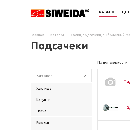
КАТАЛОГ
ГДЕ
Главная
-
Каталог
-
Садки, подсачеки, рыболовный ма
Подсачеки
По популярности
Каталог
Под
Удилища
Катушки
По
Леска
Крючки