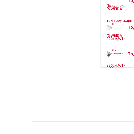
По
По
По