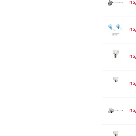
Под
По
По
По
По