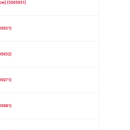
см) (5505051)
05031)
05032)
05071)
05081)