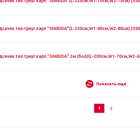
дсачек тел.треуг.карп "SIWEIDA"(L-220см,W1-70см,W2-70см) (550
дсачек тел.треуг.карп "SIWEIDA"(L-230см,W1-80см,W2-80см) (550
дсачек тел.треуг.карп."SIWEIDA" 2м (бол)(L-200см,W1-70см,W2-6
Показать еще
1
2