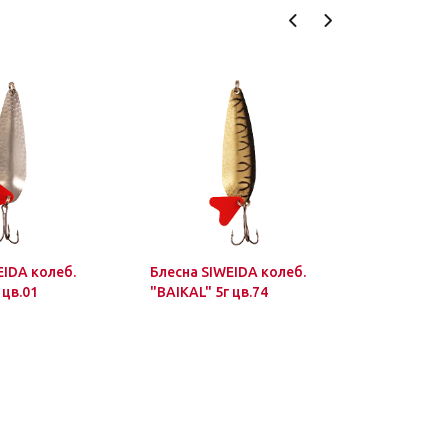
EIDA колеб.
Блесна SIWEIDA колеб.
Блесна SI
 цв.01
"BAIKAL" 5г цв.74
"BAIKAL" 