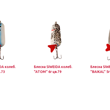
DA колеб.
Блесна SIWEIDA колеб.
Блесна SIW
.73
"ATOM" 6г цв.79
"BAIKAL" 5г