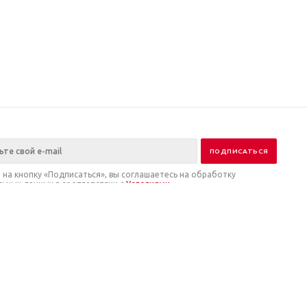
на кнопку «Подписаться», вы соглашаетесь на обработку
ьных данных в соответствии с
Условиями
.
ия
нии
ы
 на обработку данных