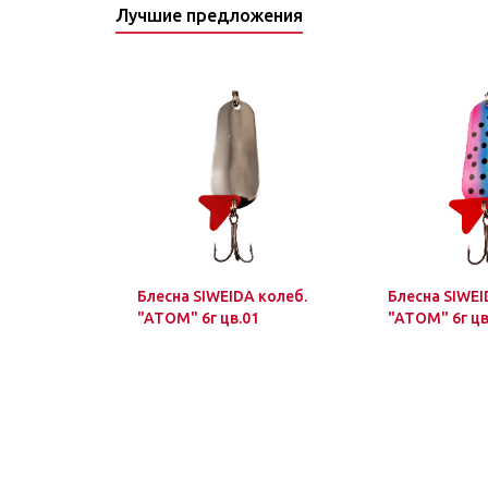
Лучшие предложения
Блесна SIWEIDA колеб.
Блесна SIWEI
"ATOM" 6г цв.01
"ATOM" 6г цв