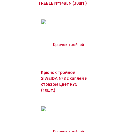
TREBLE №14BLN (30шт.)
Крючок тройной
SIWEIDA №8 с каплей и
стразом цвет RYG
(10шт.)