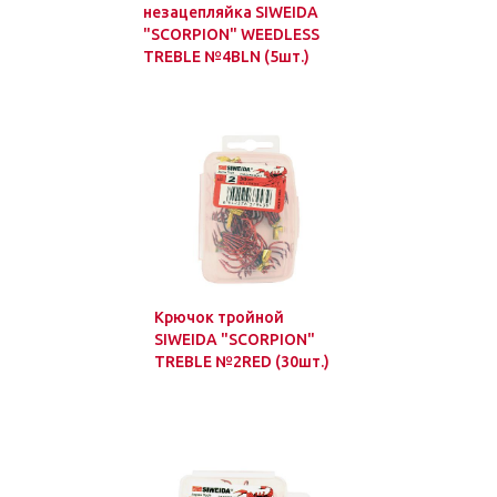
незацепляйка SIWEIDA
"SCORPION" WEEDLESS
TREBLE №4BLN (5шт.)
Крючок тройной
SIWEIDA "SCORPION"
TREBLE №2RED (30шт.)