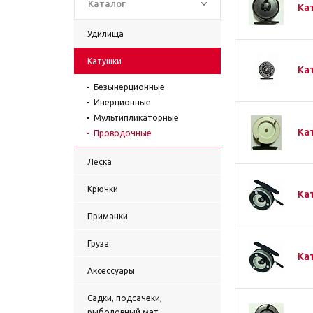
Каталог
Ка
Удилища
Катушки
Ка
Безынерционные
Инерционные
Мультипликаторные
Ка
Проводочные
Леска
Крючки
Ка
Приманки
Груза
Ка
Аксессуары
Садки, подсачеки,
рыболовный мат.