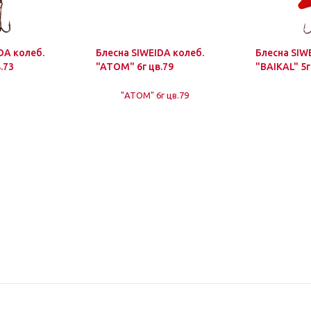
DA колеб.
Блесна SIWEIDA колеб.
Блесна SIW
.73
"ATOM" 6г цв.79
"BAIKAL" 5г