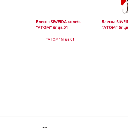
Блесна SIWEIDA колеб.
Блесна SIWEI
"ATOM" 6г цв.01
"ATOM" 6г цв