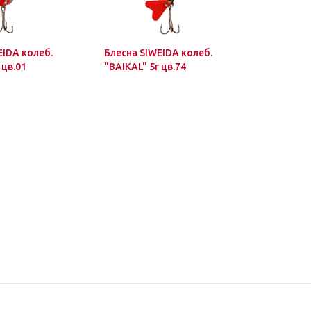
EIDA колеб.
Блесна SIWEIDA колеб.
Блесна SI
 цв.01
"BAIKAL" 5г цв.74
"BAIKAL" 