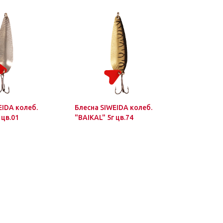
EIDA колеб.
Блесна SIWEIDA колеб.
Блесна SI
 цв.01
"BAIKAL" 5г цв.74
"BAIKAL" 