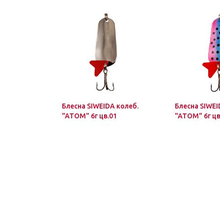
Блесна SIWEIDA колеб.
Блесна SIWEI
"ATOM" 6г цв.01
"ATOM" 6г цв