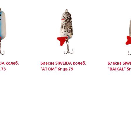
DA колеб.
Блесна SIWEIDA колеб.
Блесна SIW
.73
"ATOM" 6г цв.79
"BAIKAL" 5г