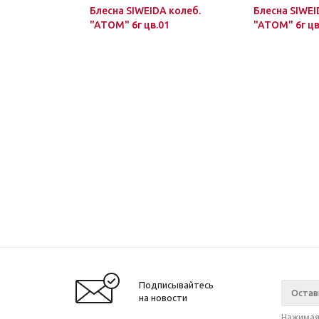
Блесна SIWEIDA колеб.
Блесна SIWEI
"ATOM" 6г цв.01
"ATOM" 6г цв
Подписывайтесь
на новости
Нажимая 