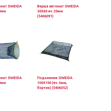
мат SIWEIDA
Верша автомат SIWEIDA
20мм
30Х60 яч. 20мм
(5406091)
мат SIWEIDA
Подъемник SIWEIDA
20мм
100Х100 (яч. 5мм,
бортик) (5406052)