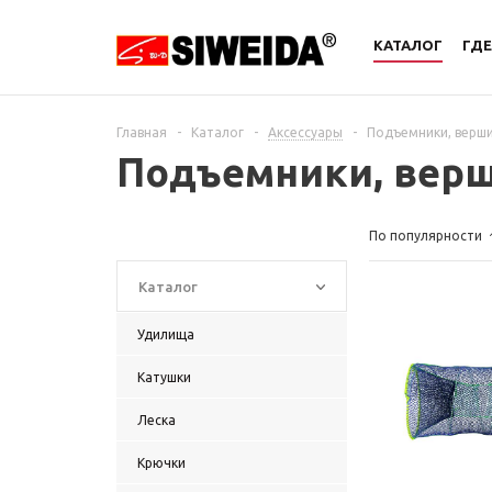
КАТАЛОГ
ГДЕ
Главная
-
Каталог
-
Аксессуары
-
Подъемники, верши
Подъемники, верш
По популярности
Каталог
Удилища
Катушки
Леска
Крючки