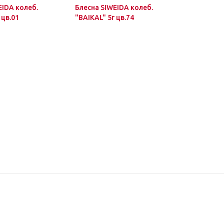
EIDA колеб.
Блесна SIWEIDA колеб.
Блесна SI
 цв.01
"BAIKAL" 5г цв.74
"BAIKAL" 