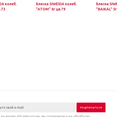
DA колеб.
Блесна SIWEIDA колеб.
Блесна SIW
.73
"ATOM" 6г цв.79
"BAIKAL" 5г
на кнопку «Подписаться», вы соглашаетесь на обработку