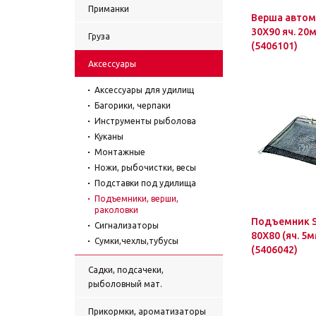
Приманки
Верша автом
30Х90 яч. 20
Груза
(5406101)
Аксессуары
Аксессуары для удилищ
Багорики, черпаки
Инструменты рыболова
Куканы
Монтажные
Ножи, рыбочистки, весы
Подставки под удилища
Подъемники, верши,
раколовки
Подъемник 
Сигнализаторы
80Х80 (яч. 5
Сумки,чехлы,тубусы
(5406042)
Садки, подсачеки,
рыболовный мат.
Прикормки, ароматизаторы