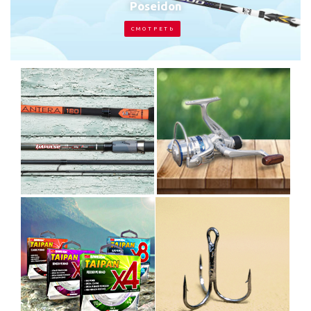
Poseidon
С М О Т Р Е Т Ь