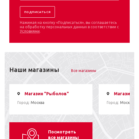
Нажимая на кнопку «Подписаться», вы соглашаетесь
на обработку персональных данных в соответствии с
Условиями
.
Наши магазины
Все магазины
Магазин "Рыболов"
Магазин "
Город:
Москва
Город:
Москва
Посмотреть
все магазины