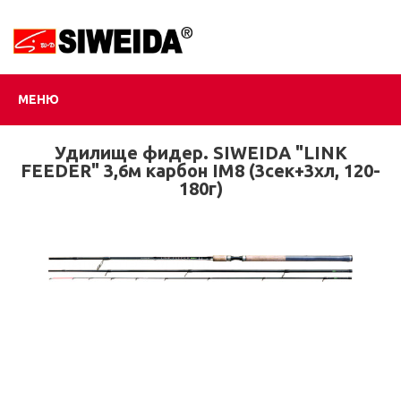
МЕНЮ
Удилище фидер. SIWEIDA "LINK
FEEDER" 3,6м карбон IM8 (3сек+3хл, 120-
180г)