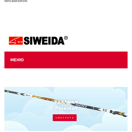
механизмом.
МЕНЮ
Удилище
Poseidon
С М О Т Р Е Т Ь