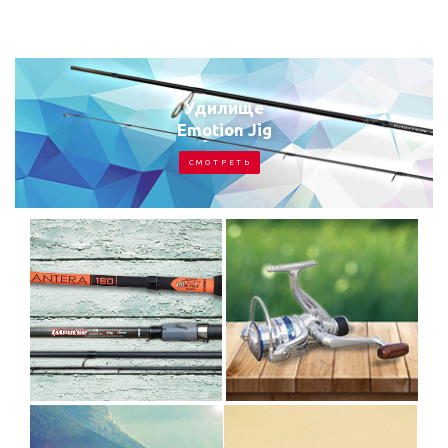
Удилище
Emotion Jig
С М О Т Р Е Т Ь