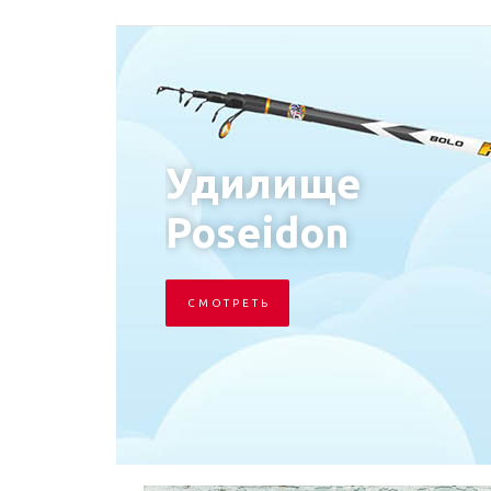
Удилище
Emotion Jig
С М О Т Р Е Т Ь