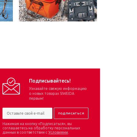
Подписывайтесь!
Узнавайте свежую информацию
о новых товарах SIWEIDA
первым!
Нажимая на кнопку «Подписаться», вы
соглашаетесь на обработку персональных
данных в соответствии с
Условиями
.