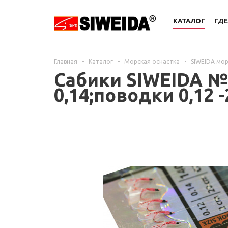
КАТАЛОГ
ГДЕ
Главная
-
Каталог
-
Морская оснастка
-
SIWEIDA мо
Сабики SIWEIDA №2
0,14;поводки 0,12 -