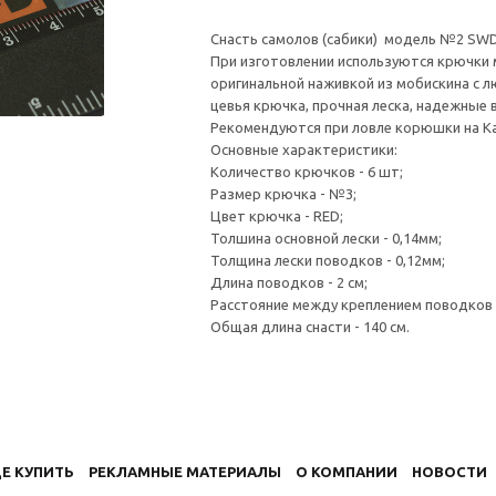
Снасть самолов (сабики) модель №2 SWD
При изготовлении используются крючки м
оригинальной наживкой из мобискина с л
цевья крючка, прочная леска, надежные 
Рекомендуются при ловле корюшки на Ка
Основные характеристики:
Количество крючков - 6 шт;
Размер крючка - №3;
Цвет крючка - RED;
Толшина основной лески - 0,14мм;
Толщина лески поводков - 0,12мм;
Длина поводков - 2 см;
Расстояние между креплением поводков -
Общая длина снасти - 140 см.
Е КУПИТЬ
РЕКЛАМНЫЕ МАТЕРИАЛЫ
О КОМПАНИИ
НОВОСТИ