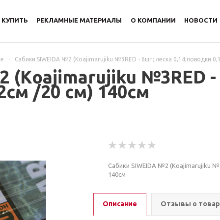
 КУПИТЬ
РЕКЛАМНЫЕ МАТЕРИАЛЫ
О КОМПАНИИ
НОВОСТИ
ре
-
Сабики SIWEIDA №2 (Koajimarujiku №3RED - 6шт; леска 0,14;поводки 0,1
 (Koajimarujiku №3RED -
2см /20 см) 140см
Сабики SIWEIDA №2 (Koajimarujiku №3R
140см
Описание
Отзывы о това