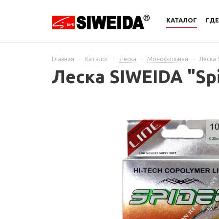
КАТАЛОГ
ГДЕ
Главная
-
Каталог
-
Леска
-
Монофильная
-
Леска 
Леска SIWEIDA "Spi