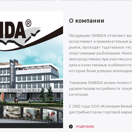
О компании
Продукцию SIWEIDA отличают выс
ассортимент и привлекательная це
рынок, проходит тщательное тес
спортсменами-рыболовами. Многи
непосредственно при участии росс
цена и качественные особенности
которые были успешно воплощены
Товарами SIWEIDA можно полност
удовлетворив потребности покуп
категории.
С 2002 года ООО «Компания Белы
дистрибьютором торговой марки 
ПОДРОБНЕЕ