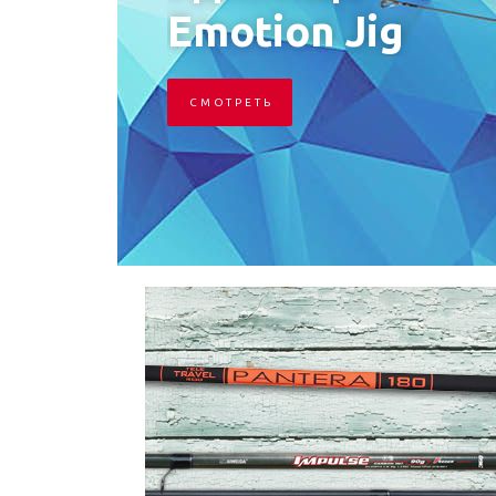
Emotion Jig
С М О Т Р Е Т Ь