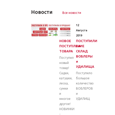
Новости
Все новости
26
12
Марта
Августа
2020
2019
НОВОЕ
ПОСТУПИЛИ
ПОСТУПЛЕНИЕ
НА
ТОВАРА
СКЛАД
ВОБЛЕРЫ
Поступил
и
новый
УДИЛИЩА
товар!
Садки,
Поступило
катушки,
большое
леска,
количество
сумки
ВОБЛЕРОВ
и
и
многое
УДИЛИЩ
другое!
НОВИНКИ
-