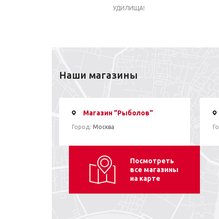
УДИЛИЩА!
Наши магазины
Магазин "Рыболов"
Город:
Москва
Го
Посмотреть
все магазины
на карте