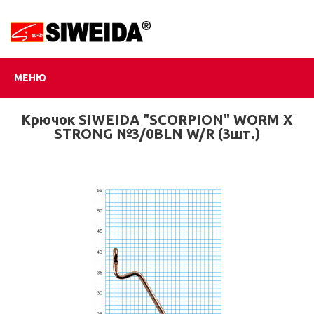
МЕНЮ
Крючок SIWEIDA "SCORPION" WORM X
STRONG №3/0BLN W/R (3шт.)