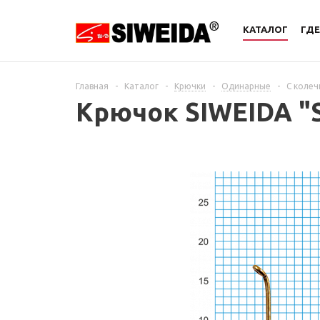
КАТАЛОГ
ГДЕ
Главная
-
Каталог
-
Крючки
-
Одинарные
-
С коле
Крючок SIWEIDA "