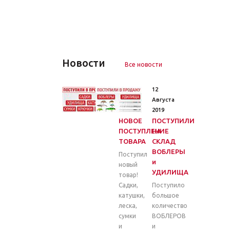
Новости
Все новости
26
12
Марта
Августа
2020
2019
НОВОЕ
ПОСТУПИЛИ
ПОСТУПЛЕНИЕ
НА
ТОВАРА
СКЛАД
ВОБЛЕРЫ
Поступил
и
новый
УДИЛИЩА
товар!
Садки,
Поступило
катушки,
большое
леска,
количество
сумки
ВОБЛЕРОВ
и
и