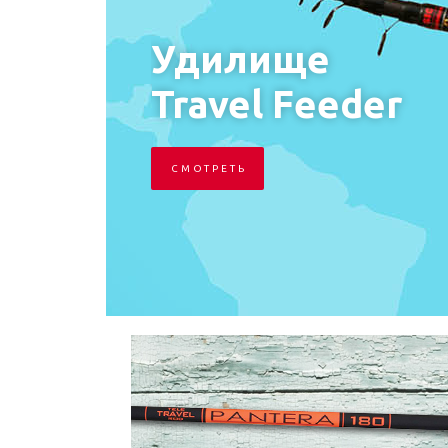
Удилище
Poseidon
С М О Т Р Е Т Ь