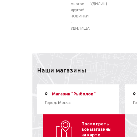
многое
УДИЛИЩ
другое!
НОВИНКИ
-
УДИЛИЩА!
Наши магазины
Магазин "Рыболов"
Город:
Москва
Го
Посмотреть
все магазины
на карте