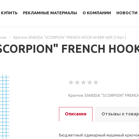
 КУПИТЬ
РЕКЛАМНЫЕ МАТЕРИАЛЫ
О КОМПАНИИ
НОВОСТИ
чком
-
Крючок SIWEIDA "SCORPION" FRENCH HOOK №8BR W/R (10шт.)
SCORPION" FRENCH HOOK
Крючок SIWEIDA "SCORPION" FRENC
Описание
Отзывы о това
Бюджетный одинарный мушиный крючок с