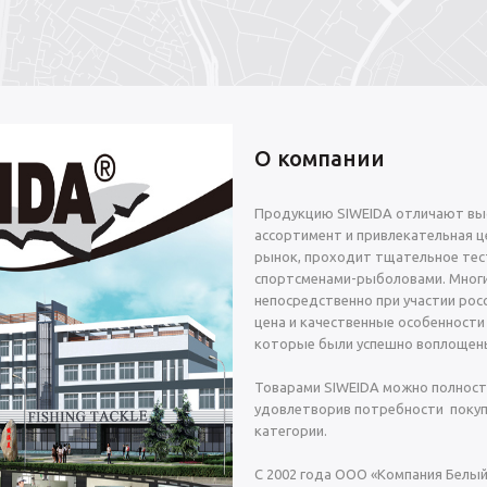
О компании
Продукцию SIWEIDA отличают выс
ассортимент и привлекательная це
рынок, проходит тщательное тес
спортсменами-рыболовами. Многи
непосредственно при участии росс
цена и качественные особенности
которые были успешно воплощены
Товарами SIWEIDA можно полност
удовлетворив потребности покуп
категории.
С 2002 года ООО «Компания Белы