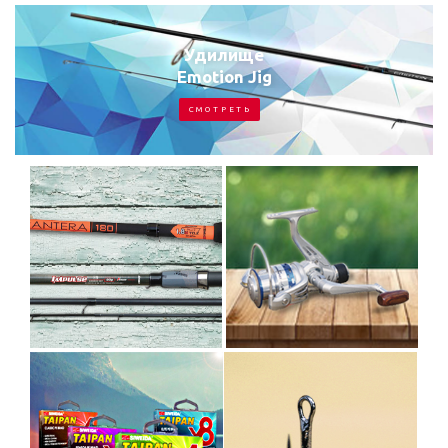
Удилище
Emotion Jig
С М О Т Р Е Т Ь