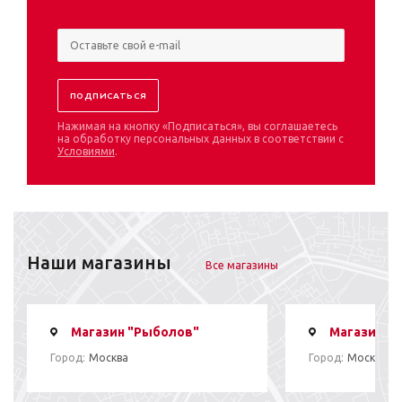
Нажимая на кнопку «Подписаться», вы соглашаетесь
на обработку персональных данных в соответствии с
Условиями
.
Наши магазины
Все магазины
Магазин "Рыболов"
Магазин "
Город:
Москва
Город:
Москва