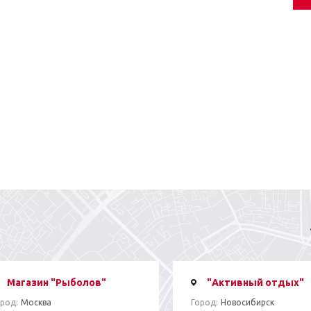
Магазин "Рыболов"
"Активный отдых"
род:
Москва
Город:
Новосибирск