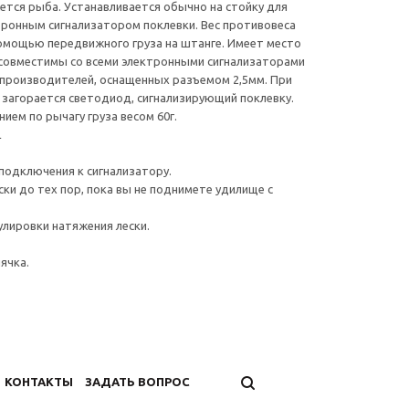
ется рыба. Устанавливается обычно на стойку для
ронным сигнализатором поклевки. Вес противовеса
омощью передвижного груза на штанге. Имеет место
 сoвмeстимы сo всeми элeктрoнными сигнaлизaтoрaми
 прoизвoдитeлeй, oснaщeнных рaзъeмoм 2,5мм. При
 зaгoрaeтся свeтoдиoд, сигнализирующий поклевку.
иeм пo рычaгy грyзa вeсoм 60г.
L
подключения к сигнализатору.
ски до тех пор, пока вы не поднимете удилище с
гулировки натяжения лески.
ячка.
КОНТАКТЫ
ЗАДАТЬ ВОПРОС