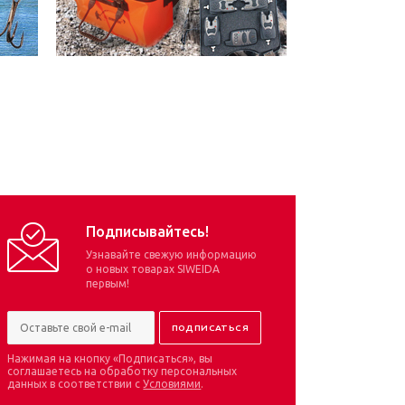
Подписывайтесь!
Узнавайте свежую информацию
о новых товарах SIWEIDA
первым!
Нажимая на кнопку «Подписаться», вы
соглашаетесь на обработку персональных
данных в соответствии с
Условиями
.