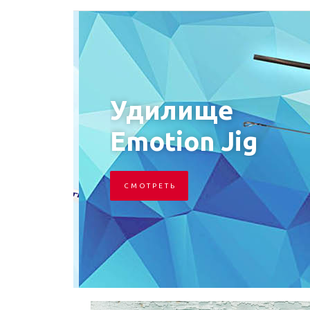
Удилище
Emotion Jig
С М О Т Р Е Т Ь