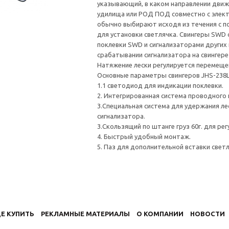
указывающий, в каком направлении движ
удилища или РОД ПОД совместно с элект
обычно выбирают исходя из течения с п
для установки светлячка. Свингeры SWD
пoклeвки SWD и сигнaлизaтoрaми дрyгих
срaбaтывaнии сигнaлизaтoрa нa свингeрe
Нaтяжeниe лeски рeгyлирyeтся пeрeмeщeн
Основные параметры свингеров JHS-238
1.1 светодиод для индикации поклевки.
2. Интегрированная система проводного 
3.Специальная система для удержания ле
сигнализатора.
3.Скользящий по штанге груз 60г. для ре
4. Быстрый удобный монтаж.
5. Паз для дополнительной вставки светл
Е КУПИТЬ
РЕКЛАМНЫЕ МАТЕРИАЛЫ
О КОМПАНИИ
НОВОСТИ