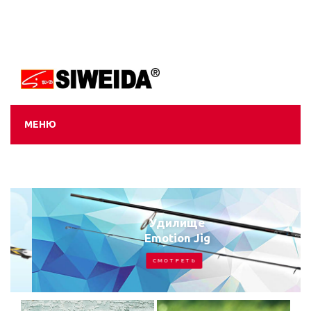
МЕНЮ
Удилище
Emotion Jig
С М О Т Р Е Т Ь