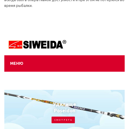
время рыбалки.
МЕНЮ
Удилище
Emotion Jig
С М О Т Р Е Т Ь