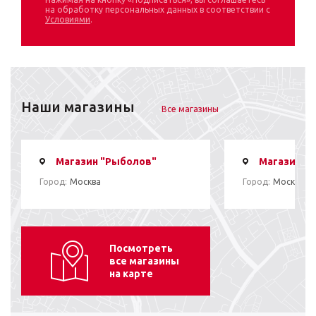
на обработку персональных данных в соответствии с
Условиями
.
Наши магазины
Все магазины
Магазин "Рыболов"
Магазин "
Город:
Москва
Город:
Москва
Посмотреть
все магазины
на карте