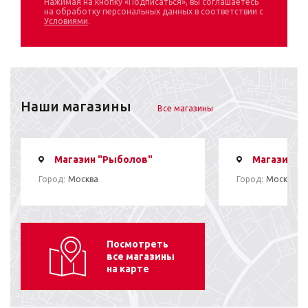
Нажимая на кнопку «Подписаться», вы соглашаетесь
на обработку персональных данных в соответствии с
Условиями
.
Наши магазины
Все магазины
Магазин "Рыболов"
Магазин "
Город:
Москва
Город:
Москва
Посмотреть
все магазины
на карте