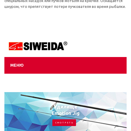
специальных насадок или пучков мотыля на крючке. Оснащается
шнуром, что препятствует потере пучкователя во время рыбалки.
МЕНЮ
Удилище Ambition Jig
С М О Т Р Е Т Ь