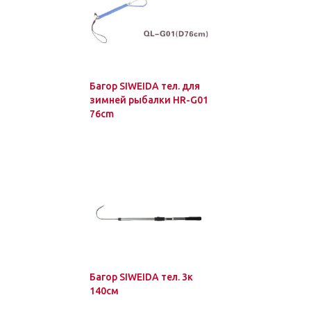
Багор SIWEIDA тел. для
зимней рыбалки HR-G01
76cm
Багор SIWEIDA тел. 3к
140см