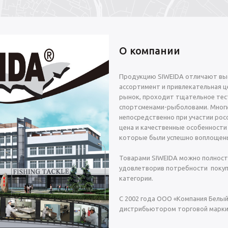
О компании
Продукцию SIWEIDA отличают выс
ассортимент и привлекательная це
рынок, проходит тщательное тес
спортсменами-рыболовами. Многи
непосредственно при участии росс
цена и качественные особенности
которые были успешно воплощены
Товарами SIWEIDA можно полност
удовлетворив потребности покуп
категории.
С 2002 года ООО «Компания Белы
дистрибьютором торговой марки 