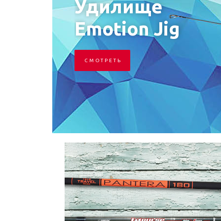
Удилище
Emotion Jig
С М О Т Р Е Т Ь