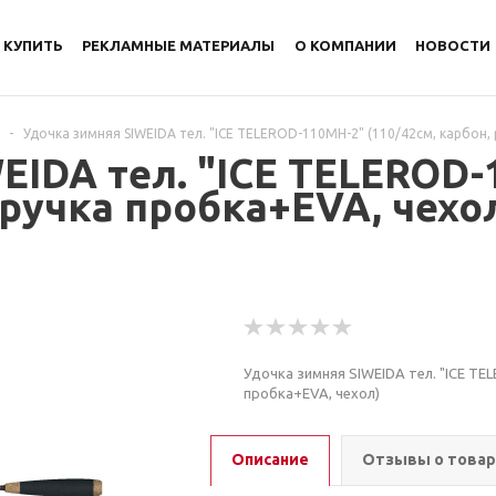
 КУПИТЬ
РЕКЛАМНЫЕ МАТЕРИАЛЫ
О КОМПАНИИ
НОВОСТИ
-
Удочка зимняя SIWEIDA тел. "ICE TELEROD-110MH-2" (110/42см, карбон,
EIDA тел. "ICE TELEROD-
 ручка пробка+EVA, чехо
Удочка зимняя SIWEIDA тел. "ICE TE
пробка+EVA, чехол)
Описание
Отзывы о това