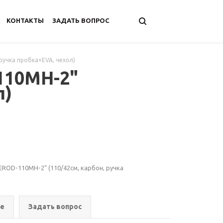
КОНТАКТЫ
ЗАДАТЬ ВОПРОС
 ручка пробка+EVA, чехол)
110MH-2"
л)
LEROD-110MH-2" (110/42см, карбон, ручка
ре
Задать вопрос