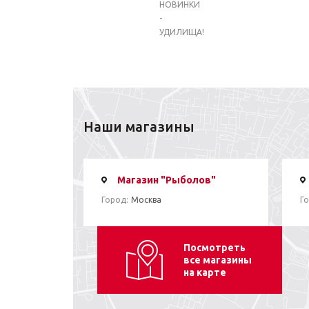
НОВИНКИ
-
УДИЛИЩА!
Наши магазины
Магазин "Рыболов"
Город:
Москва
Го
Посмотреть
все магазины
на карте