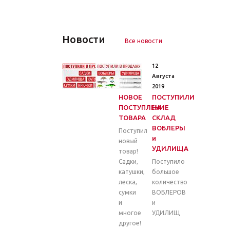
Новости
Все новости
26
12
Марта
Августа
2020
2019
НОВОЕ
ПОСТУПИЛИ
ПОСТУПЛЕНИЕ
НА
ТОВАРА
СКЛАД
ВОБЛЕРЫ
Поступил
и
новый
УДИЛИЩА
товар!
Садки,
Поступило
катушки,
большое
леска,
количество
сумки
ВОБЛЕРОВ
и
и
многое
УДИЛИЩ
другое!