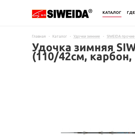
КАТАЛОГ
ГДЕ
Главная
-
Каталог
-
Удочки зимние
-
SIWEIDA прочие
Удочка зимняя SIW
(110/42см, карбон,