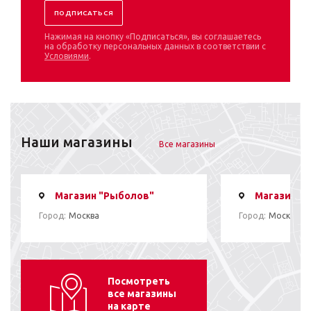
Нажимая на кнопку «Подписаться», вы соглашаетесь
на обработку персональных данных в соответствии с
Условиями
.
Наши магазины
Все магазины
Магазин "Рыболов"
Магазин "
Город:
Москва
Город:
Москва
Посмотреть
все магазины
на карте