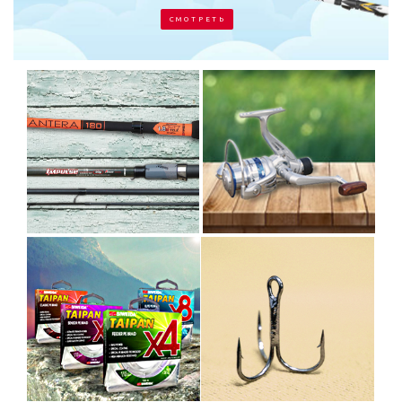
С М О Т Р Е Т Ь