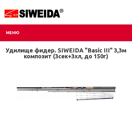
МЕНЮ
Удилище фидер. SIWEIDA "Basic III" 3,3м
композит (3сек+3хл, до 150г)