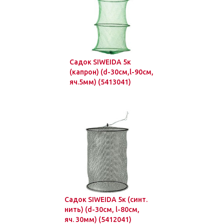
Садок SIWEIDA 5к
(капрон) (d-30см,l-90см,
яч.5мм) (5413041)
Садок SIWEIDA 5к (синт.
нить) (d-30см, l-80см,
яч. 30мм) (5412041)