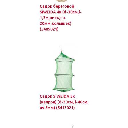
Садок береговой
SIWEIDA 4к (d-30см,l-
1,3м,нить,яч.
20мм,колышек)
(5409021)
Садок SIWEIDA 3к
(капрон) (d-30см, l-40см,
яч.5мм) (5413021)