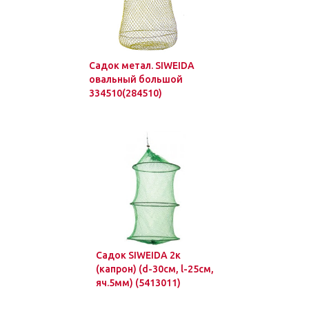
Садок метал. SIWEIDA
овальный большой
334510(284510)
Садок SIWEIDA 2к
(капрон) (d-30см, l-25см,
яч.5мм) (5413011)