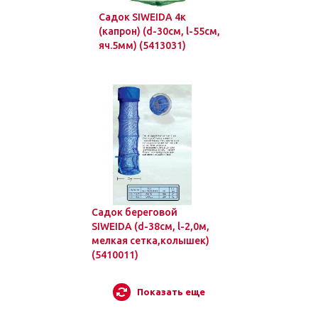
Садок SIWEIDA 4к
(капрон) (d-30см, l-55см,
яч.5мм) (5413031)
Садок береговой
SIWEIDA (d-38см, l-2,0м,
мелкая сетка,колышек)
(5410011)
Показать еще