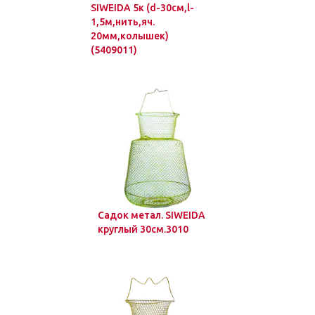
SIWEIDA 5к (d-30см,l-
1,5м,нить,яч.
20мм,колышек)
(5409011)
Садок метал. SIWEIDA
круглый 30см.3010