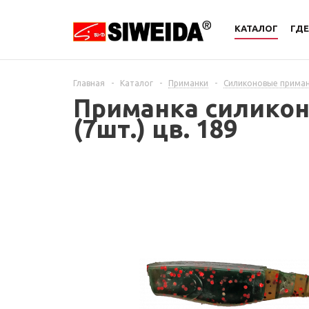
КАТАЛОГ
ГДЕ
Главная
-
Каталог
-
Приманки
-
Силиконовые прима
Приманка силиконо
(7шт.) цв. 189