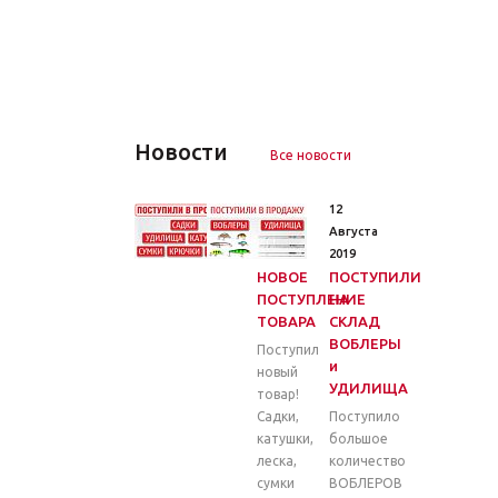
Новости
Все новости
26
12
Марта
Августа
2020
2019
НОВОЕ
ПОСТУПИЛИ
ПОСТУПЛЕНИЕ
НА
ТОВАРА
СКЛАД
ВОБЛЕРЫ
Поступил
и
новый
УДИЛИЩА
товар!
Садки,
Поступило
катушки,
большое
леска,
количество
сумки
ВОБЛЕРОВ