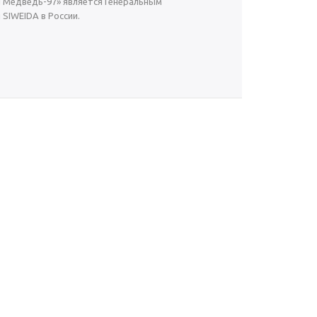
й Медведь-97» является Генеральным
SIWEIDA в России.