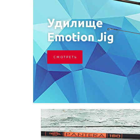
Удилище
Emotion Jig
С М О Т Р Е Т Ь