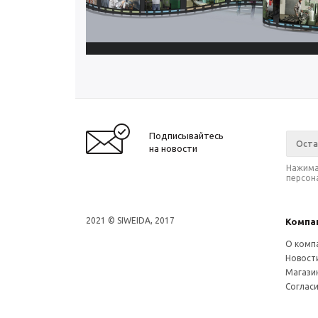
Подписывайтесь
на новости
Нажима
персон
2021 © SIWEIDA, 2017
Компа
О комп
Новост
Магази
Соглас