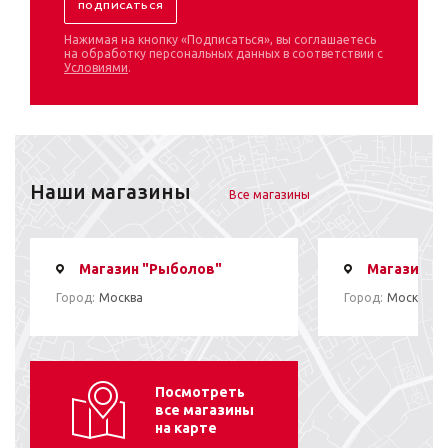
Нажимая на кнопку «Подписаться», вы соглашаетесь
на обработку персональных данных в соответствии с
Условиями
.
Наши магазины
Все магазины
Магазин "Рыболов"
Магазин "
Город:
Москва
Город:
Москва
Посмотреть
все магазины
на карте