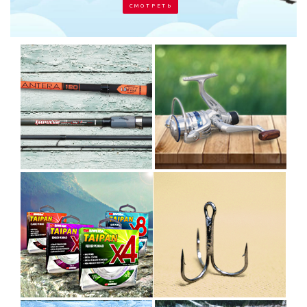
С М О Т Р Е Т Ь