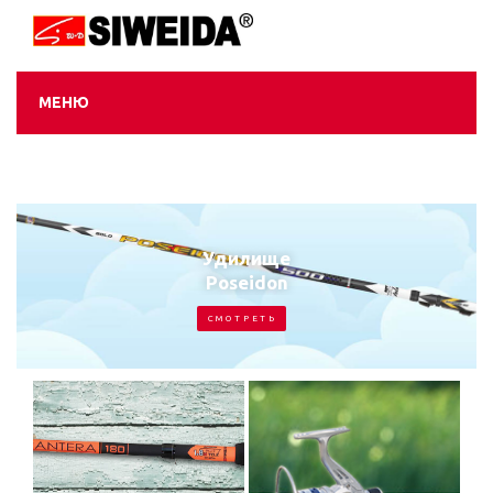
МЕНЮ
Удилище
Poseidon
С М О Т Р Е Т Ь