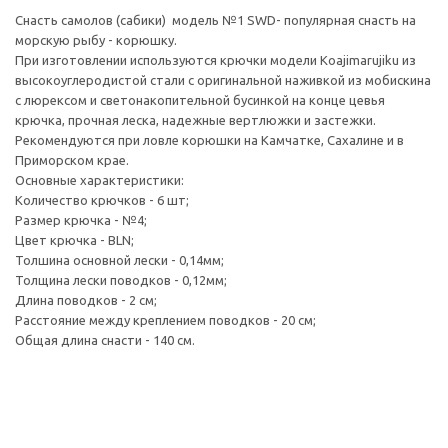
Снасть самолов (сабики) модель №1 SWD- популярная снасть на
морскую рыбу - корюшку.
При изготовлении используются крючки модели Koajimarujiku из
высокоуглеродистой стали с оригинальной наживкой из мобискина
с люрексом и светонакопительной бусинкой на конце цевья
крючка, прочная леска, надежные вертлюжки и застежки.
Рекомендуются при ловле корюшки на Камчатке, Сахалине и в
Приморском крае.
Основные характеристики:
Количество крючков - 6 шт;
Размер крючка - №4;
Цвет крючка - BLN;
Толшина основной лески - 0,14мм;
Толщина лески поводков - 0,12мм;
Длина поводков - 2 см;
Расстояние между креплением поводков - 20 см;
Общая длина снасти - 140 см.