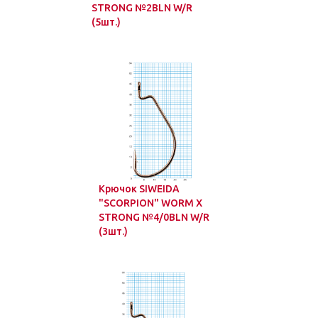
STRONG №2BLN W/R
(5шт.)
Крючок SIWEIDA
"SCORPION" WORM X
STRONG №4/0BLN W/R
(3шт.)