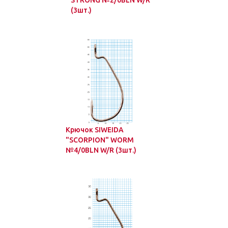
STRONG №2/0BLN W/R
(3шт.)
Крючок SIWEIDA
"SCORPION" WORM
№4/0BLN W/R (3шт.)