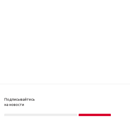
Подписывайтесь
на новости
Нажимая на кнопку «Подписаться», вы соглашаетесь на обработку