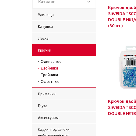
Каталог
Крючок дво
SIWEIDA "SC
Удилища
DOUBLE №1/
(30шт.)
Катушки
Леска
Крючки
Одинарные
Двойники
Тройники
Офсетные
Приманки
Крючок дво
Груза
SIWEIDA "SC
DOUBLE №1BL
Аксессуары
Садки, подсачеки,
рыболовный мат.