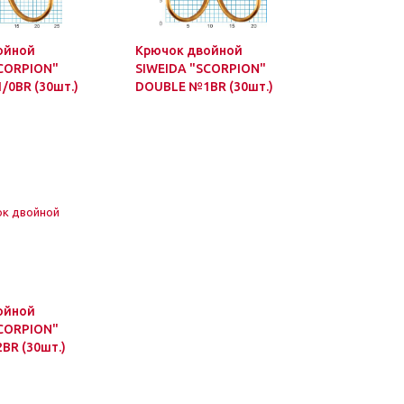
ойной
Крючок двойной
SCORPION"
SIWEIDA "SCORPION"
0BR (30шт.)
DOUBLE №1BR (30шт.)
ойной
SCORPION"
BR (30шт.)