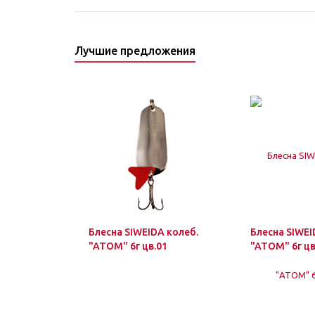
Лучшие предложения
Блесна SIWEIDA колеб.
Блесна SIWEI
"ATOM" 6г цв.01
"ATOM" 6г цв