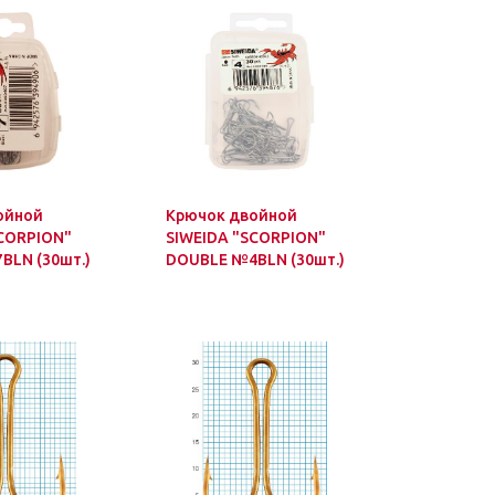
ойной
Крючок двойной
SCORPION"
SIWEIDA "SCORPION"
BLN (30шт.)
DOUBLE №4BLN (30шт.)