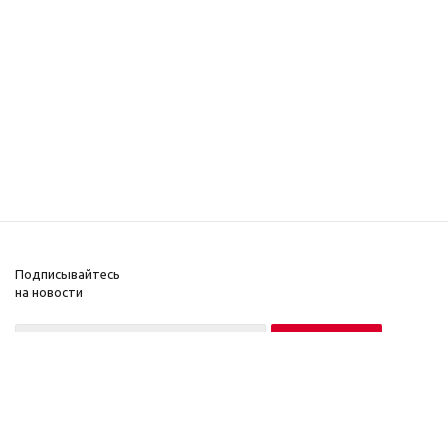
Подписывайтесь
на новости
Нажимая на кнопку «Подписаться», вы соглашаетесь на обработку
персональных данных в соответствии с
Условиями
.
2021 © SIWEIDA, 2017
Компания